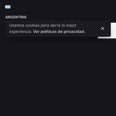
ARGENTINA
Ciudad Autónoma, Buenos Aires
Usamos cookies para darte la mejor
Whatsapp: +54 11 5937 7274
experiencia.
Ver políticas de privacidad.
Email: ar@visualwide.com
EUROPA
ESPAÑA
Costa del Sol, Málaga
Whatsapp: +34 695 536 527
Email: es@visualwide.com
RRHH
¿Buscas una oportunidad de trabajo?
Ver posiciones